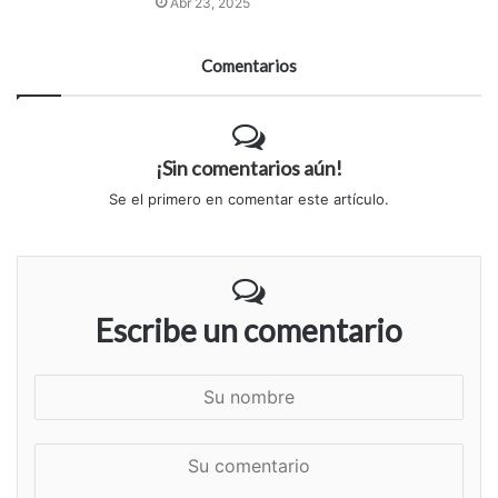
Abr 23, 2025
Comentarios
¡Sin comentarios aún!
Se el primero en comentar este artículo.
Escribe un comentario
S
u
n
S
o
u
m