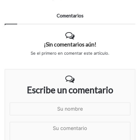
Comentarios
¡Sin comentarios aún!
Se el primero en comentar este artículo.
Escribe un comentario
S
u
n
S
o
u
m
c
b