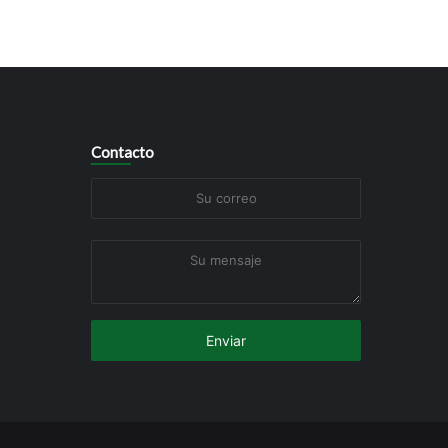
Contacto
Su
correo
Su
mensaje