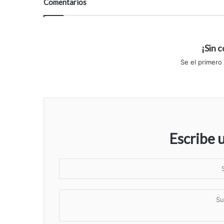
Comentarios
¡Sin 
Se el primero
Escribe 
S
u
n
S
o
u
m
c
b