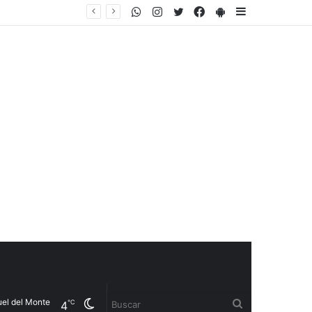
WhatsApp
Instagram
Twitter
Facebook
PlayStore
Sidebar
el Monte
Cambiar
Buscar
℃
4