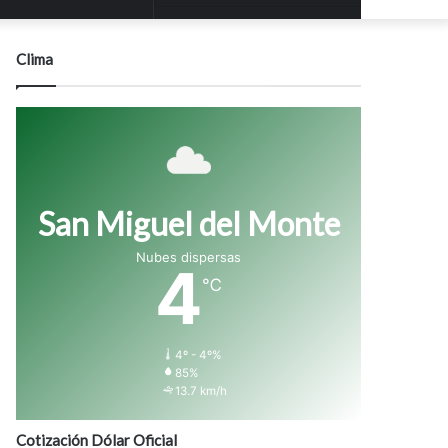
modo
Clima
San Miguel del Monte
Nubes dispersas
4
℃
4º - 4º%
85%
13.7 km/h
Cotización Dólar Oficial