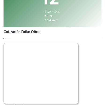
12º - 12º%
92%
6.4 km/h
Cotización Dólar Oficial