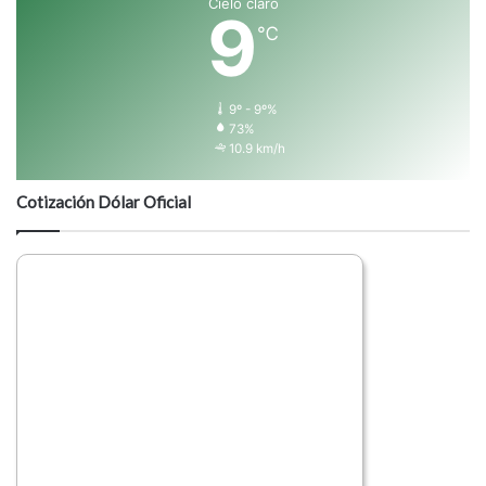
Cielo claro
9
℃
9º - 9º%
73%
10.9 km/h
Cotización Dólar Oficial