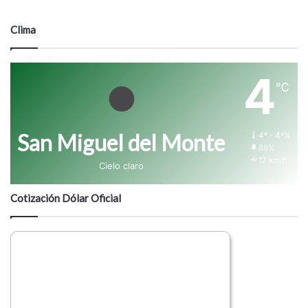
t
a
Clima
r
i
o
4
℃
San Miguel del Monte
4º - 4º%
89%
17 km/h
Cielo claro
Cotización Dólar Oficial