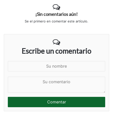
¡Sin comentarios aún!
Se el primero en comentar este artículo.
Escribe un comentario
S
u
n
S
o
u
m
c
b
o
r
m
e
e
n