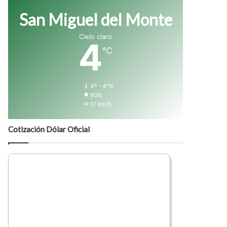
San Miguel del Monte
Cielo claro
4
℃
4º - 4º%
90%
17 km/h
Cotización Dólar Oficial