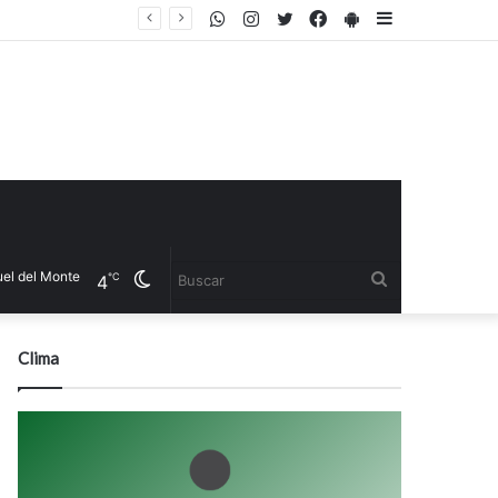
WhatsApp
Instagram
Twitter
Facebook
PlayStore
Sidebar
el Monte
Cambiar
Buscar
℃
4
modo
Clima