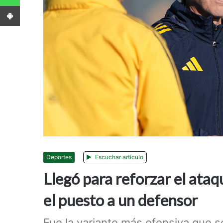
App Android
Deportes
Escuchar artículo
Llegó para reforzar el ataq
el puesto a un defensor
Fue la variante más ofensiva que s