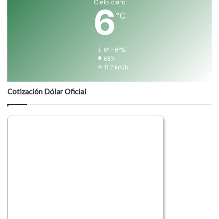
Cielo claro
6
℃
6º - 6º%
68%
11.7 km/h
Cotización Dólar Oficial