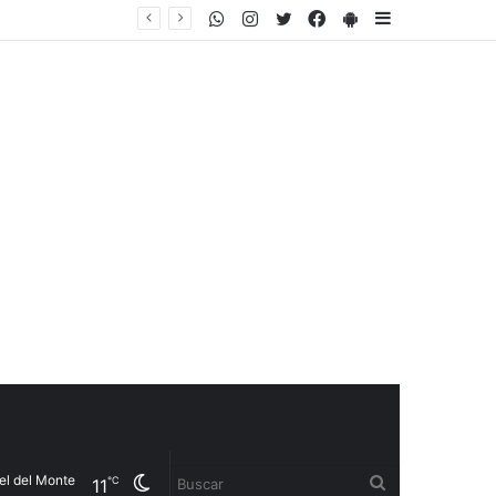
WhatsApp
Instagram
Twitter
Facebook
PlayStore
Sidebar
l Monte
Cambiar
Buscar
℃
11