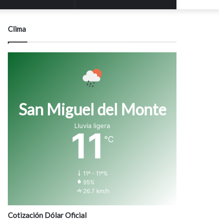
modo
Clima
San Miguel del Monte
Lluvia ligera
11
℃
11º - 11º%
95%
26.7 km/h
Cotización Dólar Oficial