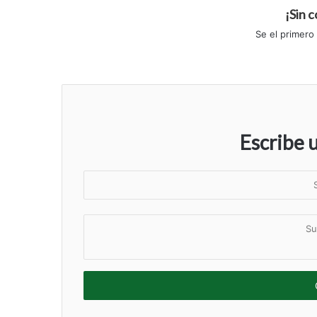
¡Sin 
Se el primero
Escribe 
S
u
n
S
o
u
m
c
b
o
r
m
e
e
n