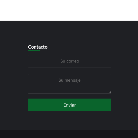
Contacto
Su
correo
Su
mensaje